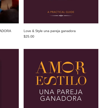
NADORA
Love & Style una pareja ganadora
$25.00